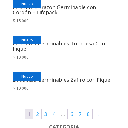
¡Nuevo!
Etiqueta Corazón Germinable con
Cordón – Lifepack
$
15.000
¡Nuevo!
Etiquetas Germinables Turquesa Con
Fique
$
10.000
¡Nuevo!
Etiquetas Germinables Zafiro con Fique
$
10.000
1
2
3
4
…
6
7
8
→
CATEGORIA