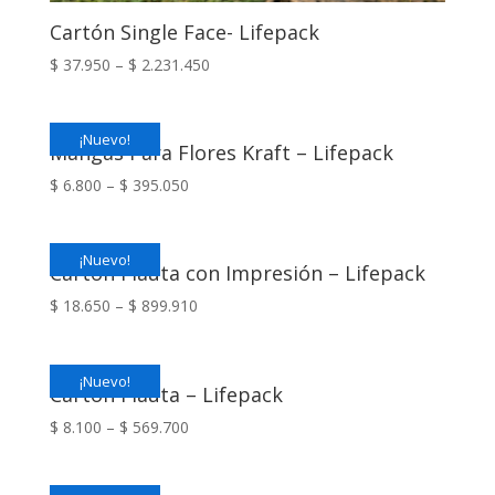
Cartón Single Face- Lifepack
$
37.950
–
$
2.231.450
¡Nuevo!
Mangas Para Flores Kraft – Lifepack
$
6.800
–
$
395.050
¡Nuevo!
Cartón Flauta con Impresión – Lifepack
$
18.650
–
$
899.910
¡Nuevo!
Cartón Flauta – Lifepack
$
8.100
–
$
569.700