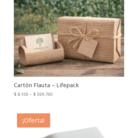
Cartón Flauta – Lifepack
$
8.100
–
$
569.700
¡Oferta!