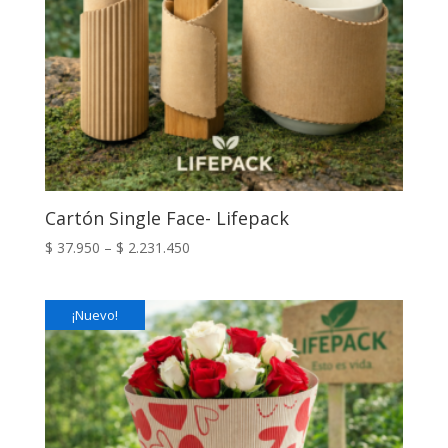
Cartón Single Face- Lifepack
$
37.950
–
$
2.231.450
¡Nuevo!