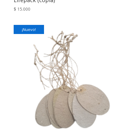
$
15.000
¡Nuevo!