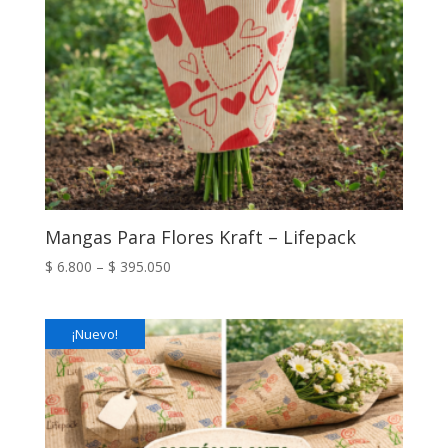
Mangas Para Flores Kraft – Lifepack
$
6.800
–
$
395.050
¡Nuevo!