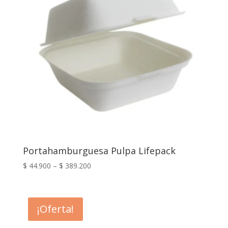
Portahamburguesa Pulpa Lifepack
$
44.900
–
$
389.200
¡Oferta!