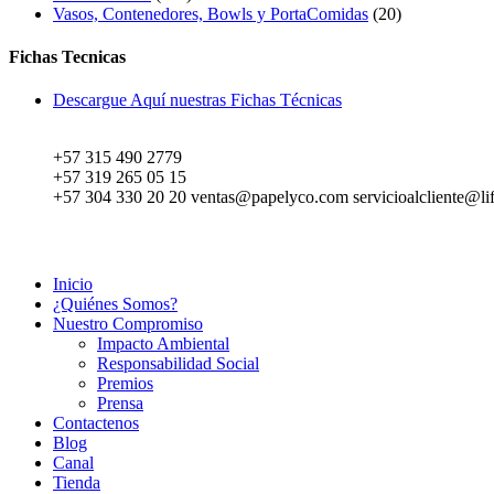
productos
20
Vasos, Contenedores, Bowls y PortaComidas
20
productos
Fichas Tecnicas
Descargue Aquí nuestras Fichas Técnicas
+57 315 490 2779
+57 319 265 05 15
+57 304 330 20 20 ventas@papelyco.com servicioalcliente@li
Mapa del Sitio
Inicio
¿Quiénes Somos?
Nuestro Compromiso
Impacto Ambiental
Responsabilidad Social
Premios
Prensa
Contactenos
Blog
Canal
Tienda