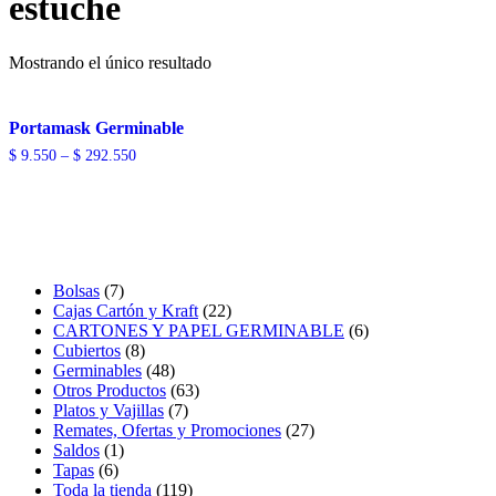
estuche
Mostrando el único resultado
Portamask Germinable
$
9.550
–
$
292.550
7
Bolsas
7
productos
22
Cajas Cartón y Kraft
22
productos
6
CARTONES Y PAPEL GERMINABLE
6
8
productos
Cubiertos
8
productos
48
Germinables
48
productos
63
Otros Productos
63
7
productos
Platos y Vajillas
7
productos
27
Remates, Ofertas y Promociones
27
1
productos
Saldos
1
6
producto
Tapas
6
productos
119
Toda la tienda
119