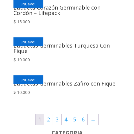
¡Nuevo!
Etiqueta Corazón Germinable con
Cordón – Lifepack
$
15.000
¡Nuevo!
Etiquetas Germinables Turquesa Con
Fique
$
10.000
¡Nuevo!
Etiquetas Germinables Zafiro con Fique
$
10.000
1
2
3
4
5
6
→
CATEGORIA