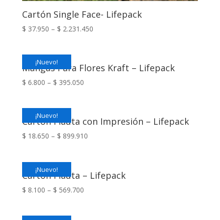
Cartón Single Face- Lifepack
$
37.950
–
$
2.231.450
¡Nuevo!
Mangas Para Flores Kraft – Lifepack
$
6.800
–
$
395.050
¡Nuevo!
Cartón Flauta con Impresión – Lifepack
$
18.650
–
$
899.910
¡Nuevo!
Cartón Flauta – Lifepack
$
8.100
–
$
569.700