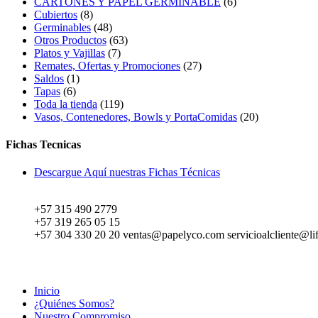
productos
6
CARTONES Y PAPEL GERMINABLE
6
8
productos
Cubiertos
8
productos
48
Germinables
48
productos
63
Otros Productos
63
7
productos
Platos y Vajillas
7
productos
27
Remates, Ofertas y Promociones
27
1
productos
Saldos
1
6
producto
Tapas
6
productos
119
Toda la tienda
119
productos
20
Vasos, Contenedores, Bowls y PortaComidas
20
productos
Fichas Tecnicas
Descargue Aquí nuestras Fichas Técnicas
+57 315 490 2779
+57 319 265 05 15
+57 304 330 20 20 ventas@papelyco.com servicioalcliente@li
Mapa del Sitio
Inicio
¿Quiénes Somos?
Nuestro Compromiso