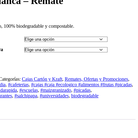
lanca – Remate
o, 100% biodegradable y compostable.
ra
Categorías:
Cajas Cartón y Kraft
,
Remates, Ofertas y Promociones
,
dia
,
#cafeterias
,
#cajas #caja #ecologico #alimentos #frutas #picadas
,
darapida
,
#escuelas
,
#maizgranizado
,
#picadas
,
urantes
,
#salchipapa
,
#universidades
,
biodegradable