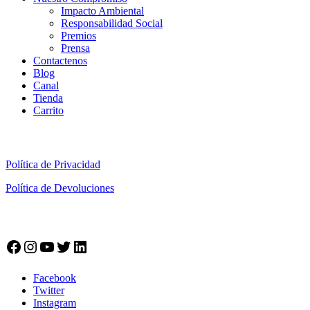
Impacto Ambiental
Responsabilidad Social
Premios
Prensa
Contactenos
Blog
Canal
Tienda
Carrito
Información Legal
Política de Privacidad
Política de Devoluciones
Síguenos en nuestras Redes
Facebook
Instagram
YouTube
Twitter
LinkedIn
Facebook
Twitter
Instagram