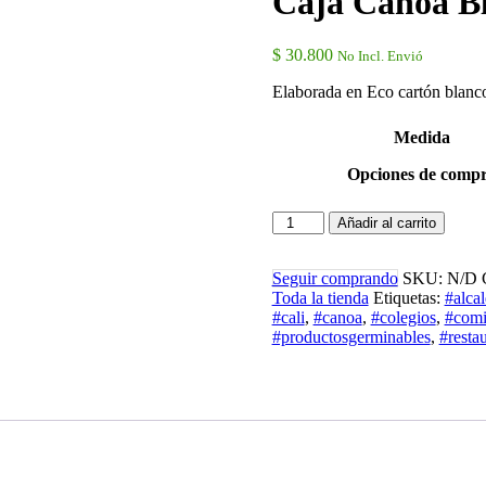
Caja Canoa B
$
30.800
No Incl. Envió
Elaborada en Eco cartón blanc
Medida
Opciones de comp
Caja
Añadir al carrito
Canoa
Blanca
-
Seguir comprando
SKU:
N/D
Remate
Toda la tienda
Etiquetas:
#alcal
cantidad
#cali
,
#canoa
,
#colegios
,
#comi
#productosgerminables
,
#resta