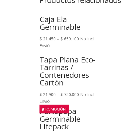
Productos relacionados
Caja Ela
Germinable
$
21.450
–
$
659.100
No Incl.
Envió
Tapa Plana Eco-
Tarrinas /
Contenedores
Cartón
$
21.900
–
$
750.000
No Incl.
Envió
Portapapa
¡PROMOCIÓN!
Germinable
Lifepack