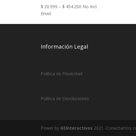
$
20.999
–
$
454.200
No Incl.
Envió
Información Legal
Política de Privacidad
Política de Devoluciones
Power by
GSInteractivos
2021 -Conectamos co