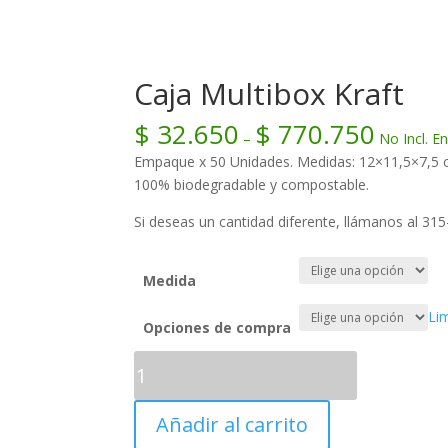
Caja Multibox Kraft
$
32.650
$
770.750
–
No Incl. E
Empaque x 50 Unidades. Medidas: 12×11,5×7,5 cm
100% biodegradable y compostable.
Si deseas un cantidad diferente, llámanos al 31
Medida
Li
Opciones de compra
Añadir al carrito