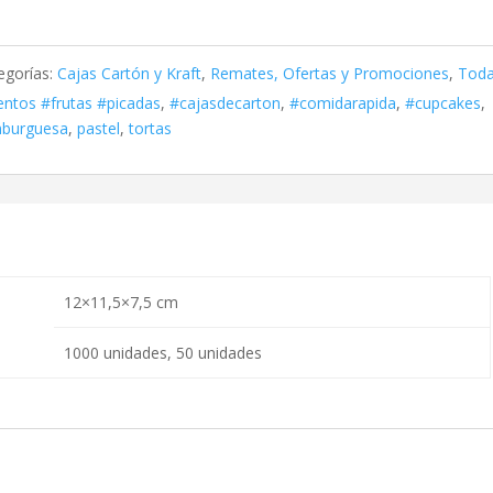
egorías:
Cajas Cartón y Kraft
,
Remates, Ofertas y Promociones
,
Toda
entos #frutas #picadas
,
#cajasdecarton
,
#comidarapida
,
#cupcakes
,
burguesa
,
pastel
,
tortas
12×11,5×7,5 cm
1000 unidades, 50 unidades