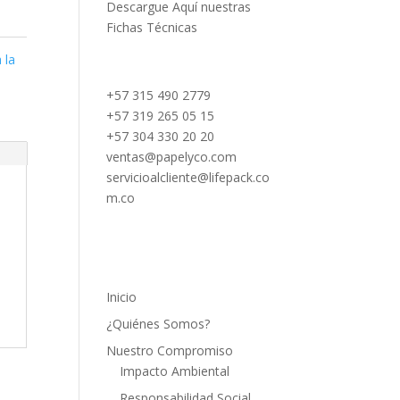
Descargue Aquí nuestras
Fichas Técnicas
 la
+57 315 490 2779
+57 319 265 05 15
+57 304 330 20 20
ventas@papelyco.com
servicioalcliente@lifepack.co
m.co
Mapa del Sitio
Inicio
¿Quiénes Somos?
Nuestro Compromiso
Impacto Ambiental
Responsabilidad Social