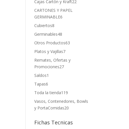
Cajas Cartón y Kraft
22
CARTONES Y PAPEL
GERMINABLE
6
Cubiertos
8
Germinables
48
Otros Productos
63
.
Platos y Vajillas
7
Remates, Ofertas y
Promociones
27
Saldos
1
Tapas
6
Toda la tienda
119
Vasos, Contenedores, Bowls
y PortaComidas
20
Fichas Tecnicas