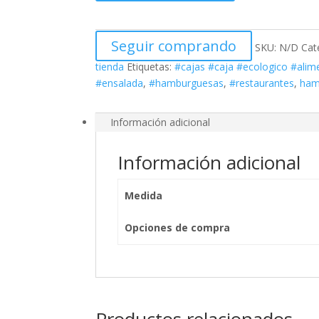
Seguir comprando
SKU:
N/D
Cat
tienda
Etiquetas:
#cajas #caja #ecologico #alim
#ensalada
,
#hamburguesas
,
#restaurantes
,
ham
Información adicional
Información adicional
Medida
Opciones de compra