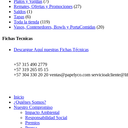
Platos y Vajillas
7
Remates, Ofertas y Promociones
27
Saldos
1
Tapas
6
Toda la tienda
119
Vasos, Contenedores, Bowls y PortaComidas
20
Fichas Tecnicas
Descargue Aquí nuestras Fichas Técnicas
+57 315 490 2779
+57 319 265 05 15
+57 304 330 20 20 ventas@papelyco.com servicioalcliente@li
Mapa del Sitio
Inicio
¿Quiénes Somos?
Nuestro Compromiso
Impacto Ambiental
Responsabilidad Social
Premios
Prensa