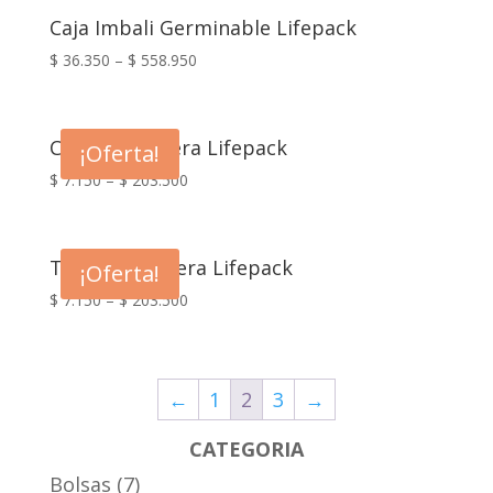
Caja Imbali Germinable Lifepack
$
36.350
–
$
558.950
Cuchillo Madera Lifepack
¡Oferta!
$
7.150
–
$
203.500
Tenedor Madera Lifepack
¡Oferta!
$
7.150
–
$
203.500
←
1
2
3
→
CATEGORIA
Bolsas
7