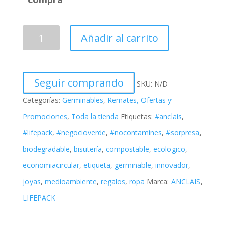
Añadir al carrito
Seguir comprando
SKU:
N/D
Categorías:
Germinables
,
Remates, Ofertas y
Promociones
,
Toda la tienda
Etiquetas:
#anclais
,
#lifepack
,
#negocioverde
,
#nocontamines
,
#sorpresa
,
biodegradable
,
bisutería
,
compostable
,
ecologico
,
economiacircular
,
etiqueta
,
germinable
,
innovador
,
joyas
,
medioambiente
,
regalos
,
ropa
Marca:
ANCLAIS
,
LIFEPACK