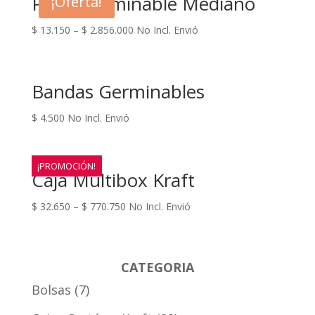
Plato Germinable Mediano
¡Oferta!
$
13.150
–
$
2.856.000
No Incl. Envió
Bandas Germinables
$
4.500
No Incl. Envió
¡PROMOCIÓN!
Caja Multibox Kraft
$
32.650
–
$
770.750
No Incl. Envió
CATEGORIA
Bolsas
7