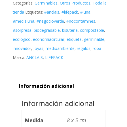
Categorías:
Germinables
,
Otros Productos
,
Toda la
tienda
Etiquetas:
#anclais
,
#lifepack
,
#luna
,
#medialuna
,
#negocioverde
,
#nocontamines
,
#sorpresa
,
biodegradable
,
bisutería
,
compostable
,
ecologico
,
economiacircular
,
etiqueta
,
germinable
,
innovador
,
joyas
,
medioambiente
,
regalos
,
ropa
Marca:
ANCLAIS
,
LIFEPACK
Información adicional
Información adicional
Medida
8 x 5 cm