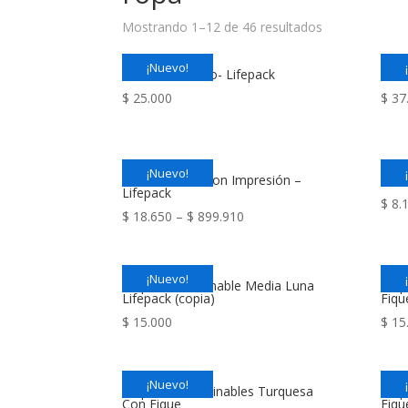
Ordenado
Mostrando 1–12 de 46 resultados
por
¡Nuevo!
los
Retal de Relleno- Lifepack
Cart
últimos
$
25.000
$
37
¡Nuevo!
Cartón Flauta con Impresión –
Cart
Lifepack
$
8.
$
18.650
–
$
899.910
¡Nuevo!
Etiqueta Germinable Media Luna
Etiq
Lifepack (copia)
Fiqu
$
15.000
$
15
¡Nuevo!
Etiquetas Germinables Turquesa
Etiq
Con Fique
Fiqu