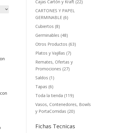
22
Cajas Cartón y Kraft
22
productos
CARTONES Y PAPEL
6
GERMINABLE
6
productos
8
Cubiertos
8
productos
48
Germinables
48
productos
63
Otros Productos
63
productos
7
Platos y Vajillas
7
Con
productos
Remates, Ofertas y
27
Promociones
27
productos
1
Saldos
1
producto
6
Tapas
6
 con
productos
119
Toda la tienda
119
productos
Vasos, Contenedores, Bowls
20
y PortaComidas
20
productos
Fichas Tecnicas
o