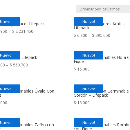
¡Nuevo!
¡Nuevo!
ón Single Face- Lifepack
Mangas Para Flores Kraft –
Lifepack
.950
–
$
2.231.450
$
6.800
–
$
395.050
¡Nuevo!
¡Nuevo!
ón Flauta – Lifepack
Etiquetas Germinables Hoja 
Fique
100
–
$
569.700
$
15.000
¡Nuevo!
¡Nuevo!
uetas Germinables Óvalo Con
Etiqueta Corazón Germinable
e
Cordón – Lifepack
.000
$
15.000
¡Nuevo!
¡Nuevo!
uetas Germinables Zafiro con
Etiquetas Germinables Romb
e
con Fique