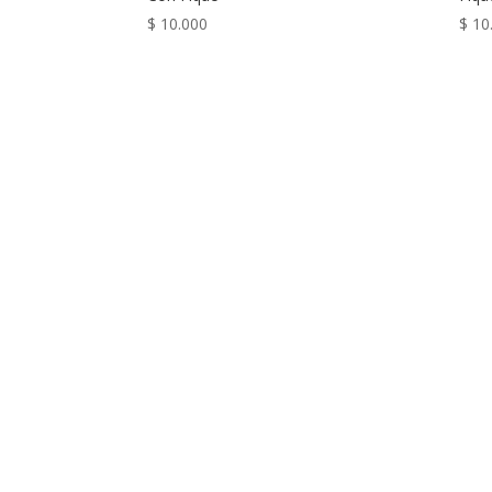
$
10.000
$
10